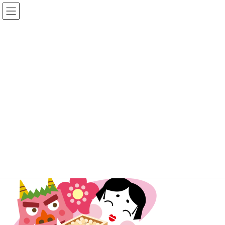
コ
ナ
ン
ビ
テ
ゲ
ン
ー
ツ
シ
へ
ョ
ス
ン
キ
に
メディア
ッ
移
プ
動
トップページ
setsubun
setsubun
setsubun
最
2021年1月13日
2021年1月13日
binbi
終
更
新
日
時
: