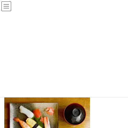
コ
ナ
ン
ビ
テ
ゲ
ン
ー
ツ
シ
へ
ョ
ス
ン
キ
に
メディア
ッ
移
プ
動
トップページ
nigirimoriS
nigirimoriS
nigirimoriS
最
2020年11月28日
2020年11月28日
binbi
終
更
新
日
時
: